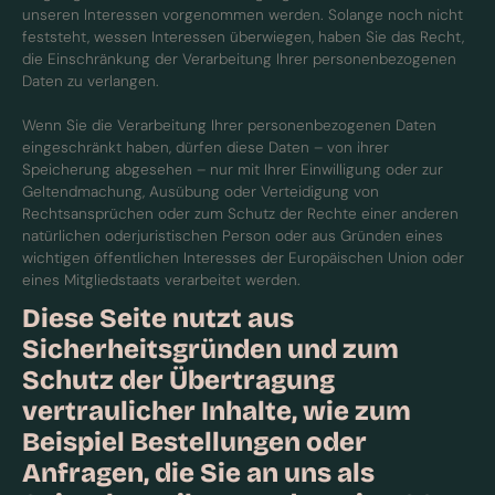
unseren Interessen vorgenommen werden. Solange noch nicht
feststeht, wessen Interessen überwiegen, haben Sie das Recht,
die Einschränkung der Verarbeitung Ihrer personenbezogenen
Daten zu verlangen.
Wenn Sie die Verarbeitung Ihrer personenbezogenen Daten
eingeschränkt haben, dürfen diese Daten – von ihrer
Speicherung abgesehen – nur mit Ihrer Einwilligung oder zur
Geltendmachung, Ausübung oder Verteidigung von
Rechtsansprüchen oder zum Schutz der Rechte einer anderen
natürlichen oderjuristischen Person oder aus Gründen eines
wichtigen öffentlichen Interesses der Europäischen Union oder
eines Mitgliedstaats verarbeitet werden.
Diese Seite nutzt aus
Sicherheitsgründen und zum
Schutz der Übertragung
vertraulicher Inhalte, wie zum
Beispiel Bestellungen oder
Anfragen, die Sie an uns als