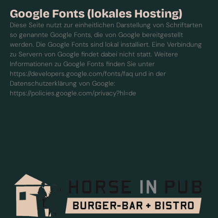
Google Fonts (lokales Hosting)
Diese Seite nutzt zur einheitlichen Darstellung von Schriftarten
so genannte Google Fonts, die von Google bereitgestellt
werden. Die Google Fonts sind lokal installiert. Eine Verbindung
zu Servern von Google findet dabei nicht statt. Weitere
Informationen zu Google Fonts finden Sie unter
https://developers.google.com/fonts/faq und in der
Datenschutzerklärung von Google:
https://policies.google.com/privacy?hl=de