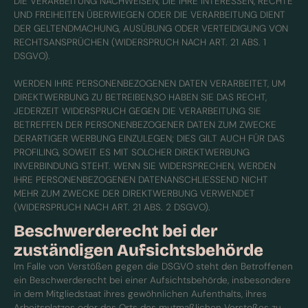
DIE VERARBEITUNG NACHWEISEN, DIE IHRE INTERESSEN, RECHTE
UND FREIHEITEN ÜBERWIEGEN ODER DIE VERARBEITUNG DIENT
DER GELTENDMACHUNG, AUSÜBUNG ODER VERTEIDIGUNG VON
RECHTSANSPRÜCHEN (WIDERSPRUCH NACH ART. 21 ABS. 1
DSGVO).
WERDEN IHRE PERSONENBEZOGENEN DATEN VERARBEITET, UM
DIREKTWERBUNG ZU BETREIBEN,SO HABEN SIE DAS RECHT,
JEDERZEIT WIDERSPRUCH GEGEN DIE VERARBEITUNG SIE
BETREFFEN DER PERSONENBEZOGENER DATEN ZUM ZWECKE
DERARTIGER WERBUNG EINZULEGEN; DIES GILT AUCH FÜR DAS
PROFILING, SOWEIT ES MIT SOLCHER DIREKTWERBUNG
INVERBINDUNG STEHT. WENN SIE WIDERSPRECHEN, WERDEN
IHRE PERSONENBEZOGENEN DATENANSCHLIESSEND NICHT
MEHR ZUM ZWECKE DER DIREKTWERBUNG VERWENDET
(WIDERSPRUCH NACH ART. 21 ABS. 2 DSGVO).
Beschwerderecht bei der
zuständigen Aufsichtsbehörde
Im Falle von Verstößen gegen die DSGVO steht den Betroffenen
ein Beschwerderecht bei einer Aufsichtsbehörde, insbesondere
in dem Mitgliedstaat ihres gewöhnlichen Aufenthalts, ihres
Arbeitsplatzes oder des Orts des mutmaßlichen Verstoßes zu.